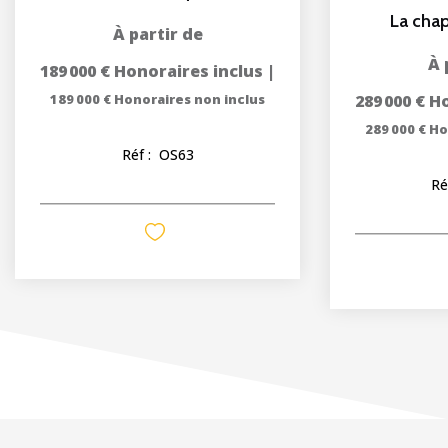
La chap
189 000 €
Honoraires inclus
|
189 000 €
Honoraires non inclus
289 000 €
Ho
289 000 €
Ho
Réf :
OS63
Ré