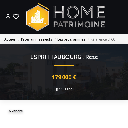
L’AGENCE
Accueil
Programmes neufs
Les programmes
Référence EF60
ACHETER DU NEUF
ESPRIT FAUBOURG
,
Reze
ACHETER DE L’ANCIEN
179 000 €
GESTION LOCATIVE
Réf : EF60
CONTACT
A vendre
ESTIMER