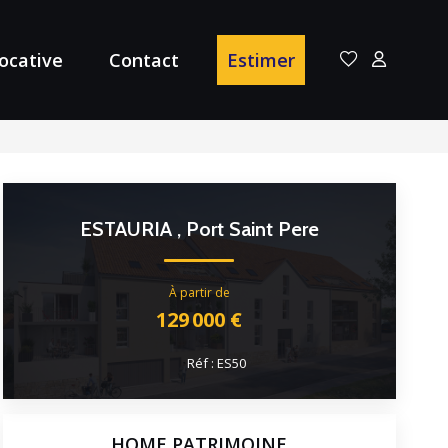
locative
Contact
Estimer
ESTAURIA
,
Port Saint Pere
129 000 €
Réf :
ES50
HOME PATRIMOINE