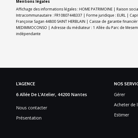
Mentions légales
Affichage des informations légales : HOME PATRIMOINE | Raison social
Intracommunautaire : FR10807448337 | Forme juridique : EURL | Capit
Françoise Sagan 44800 SAINT HERBLAIN | Caisse de garantie financière 
MEDIMMOCONSO | Adresse du médiateur : 1 Allée du Parc de Meseme
indépendante
L'AGENCE
NOS SERVI
6 Allée De L'Atelier, 44200 Nantes
Gérer
Acheter de l
Nous contacter
Estimer
Présentation