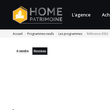
L’agence
Ach
Accueil
Programmes neufs
Les programmes
Référence ES50
A vendre
Nouveau