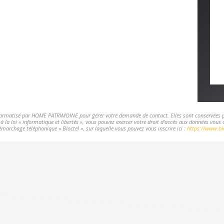
informatisé par HOME PATRIMOINE pour gérer votre demande de contact. Elles sont conservées pou
 à la loi « informatique et libertés », vous pouvez exercer votre droit d'accès aux données v
marchage téléphonique « Bloctel », sur laquelle vous pouvez vous inscrire ici :
https://www.blo