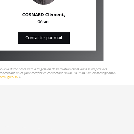
COSNARD Clément
,
Gérant
Contacter par mail
r la durée nécessaire à la gestion de la relation client dans le respect des
ous concernant et les faire rectifier en contactant HOME PATRIMOINE clement@home-
ctel.gouv.fr/
»