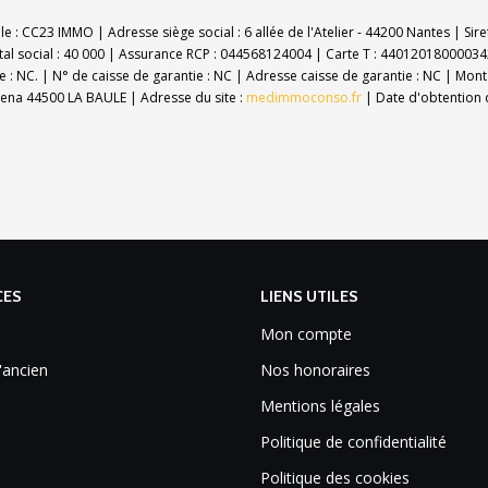
e : CC23 IMMO | Adresse siège social : 6 allée de l'Atelier - 44200 Nantes | 
al social : 40 000 | Assurance RCP : 044568124004 |
Carte T : 440120180000342
: NC. | N° de caisse de garantie : NC | Adresse caisse de garantie : NC | Mont
na 44500 LA BAULE | Adresse du site :
medimmoconso.fr
| Date d'obtention d
CES
LIENS UTILES
Mon compte
'ancien
Nos honoraires
Mentions légales
Politique de confidentialité
Politique des cookies