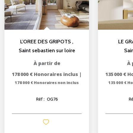
L'OREE DES GRIPOTS
,
LE G
Saint sebastien sur loire
Sai
178 000 €
Honoraires inclus
|
135 000 €
Ho
178 000 €
Honoraires non inclus
135 000 €
Ho
Réf :
OG76
Ré