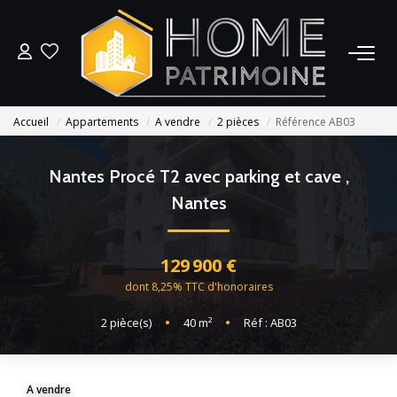
L’AGENCE
Accueil
Appartements
A vendre
2 pièces
Référence AB03
ACHETER DU NEUF
Nantes Procé T2 avec parking et cave
,
ACHETER DE L’ANCIEN
Nantes
GESTION LOCATIVE
129 900 €
dont 8,25% TTC d'honoraires
CONTACT
2
pièce(s)
•
40
m²
•
Réf : AB03
ESTIMER
A vendre