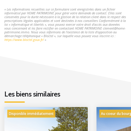
« Les informations recueillies sur ce formulaire sont enregistrées dans un fichier
informatisé par HOME PATRIMOINE pour gérer votre demande de contact. Elles sont
conservées pour la durée nécessaire à la gestion de la relation client dans le respect des
prescriptions légales applicables et sont destinées à nos conseillers Conformément à la
loi « informatique et libertés », vous pouvez exercer votre droit d'accès aux données
vous concernant et les faire rectifier en contactant HOME PATRIMOINE clement@home-
patrimoine.immo. Nous vous informons de l'existence de la liste d'opposition au
démarchage téléphonique « Bloctel », sur laquelle vous pouvez vous inscrire ici :
https://www.bloctel.gouv.fr/
»
Les biens similaires
Disponible immédiatement
Au coeur du bour