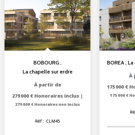
BOBOURG
,
BOREA
,
La 
La chapelle sur erdre
175 000 €
Ho
279 000 €
Honoraires inclus
|
175 000 €
Ho
279 000 €
Honoraires non inclus
Ré
Réf :
CLM45