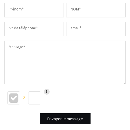
Prénom*
NOM*
N° de téléphone*
email*
Message*
Envoyer le message