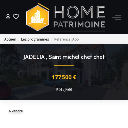
L’AGENCE
Accueil
Les programmes
Référence JA66
ACHETER DU NEUF
JADELIA
,
Saint michel chef chef
ACHETER DE L’ANCIEN
177 500 €
GESTION LOCATIVE
Réf : JA66
CONTACT
A vendre
ESTIMER