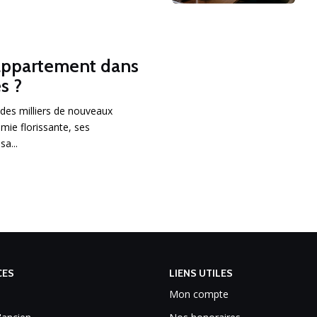
appartement dans
s ?
des milliers de nouveaux
mie florissante, ses
a...
CES
LIENS UTILES
Mon compte