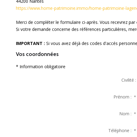
44200
Nantes
https://www.home-patrimoine.immo/home-patrimoine-lagen
Merci de compléter le formulaire ci-après. Vous recevrez par
Si votre demande concerne des références particulières, merci
IMPORTANT :
Si vous avez déjà des codes d'accés personnels
Vos coordonnées
* Information obligatoire
Civilité :
Prénom :
*
Nom :
*
Téléphone :
*